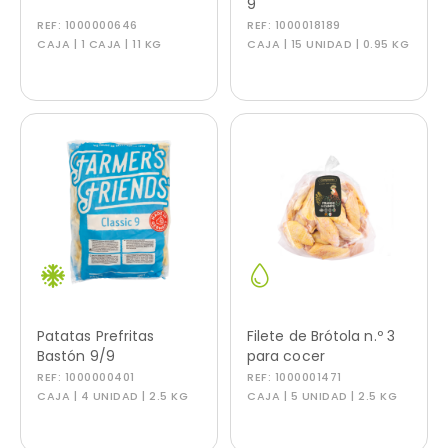
9
REF:
1000000646
REF:
1000018189
CAJA | 1 CAJA | 11 KG
CAJA | 15 UNIDAD | 0.95 KG
Patatas Prefritas
Filete de Brótola n.º 3
Bastón 9/9
para cocer
REF:
1000000401
REF:
1000001471
CAJA | 4 UNIDAD | 2.5 KG
CAJA | 5 UNIDAD | 2.5 KG