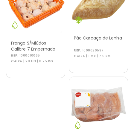
Pão Carcaça de Lenha
Frango S/Miúdos
Calibre 7 Empernado
REF:
1000020597
REF:
1000010065
CAIXA | 1 CX | 7.5 KG
CAIXA | 20 UN | 0.75 KG