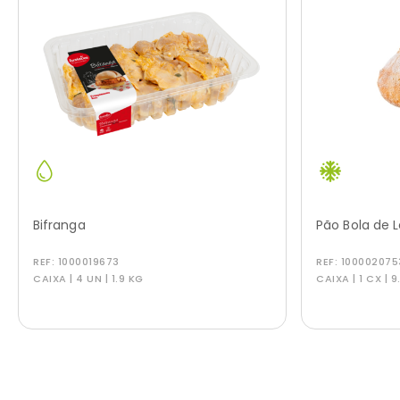
Bifranga
Pão Bola de 
REF:
1000019673
REF:
100002075
CAIXA | 4 UN | 1.9 KG
CAIXA | 1 CX | 9