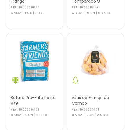
Frango
Temperado 9
REF:
1000000646
REF:
1000018189
CAIXA | 1 CX | 11 KG
CAIXA | 15 UN | 0.95 KG
Batata Pré-Frita Palito
Asas de Frango do
9/9
Campo
REF:
1000000401
REF:
1000001471
CAIXA | 4 UN | 2.5 KG
CAIXA | 5 UN | 2.5 KG