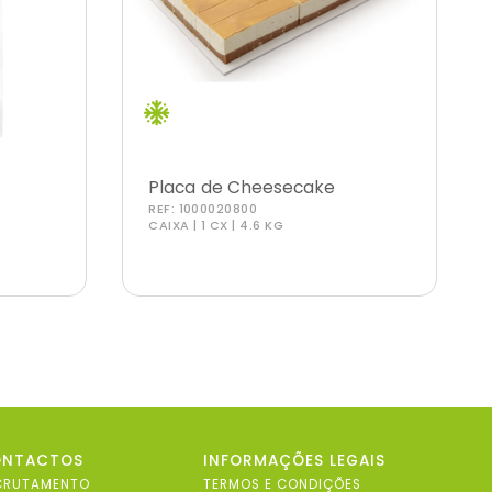
o
Placa de Cheesecake
REF:
1000020800
Caramelo Salgado
CAIXA | 1 CX | 4.6 KG
ONTACTOS
INFORMAÇÕES LEGAIS
CRUTAMENTO
TERMOS E CONDIÇÕES