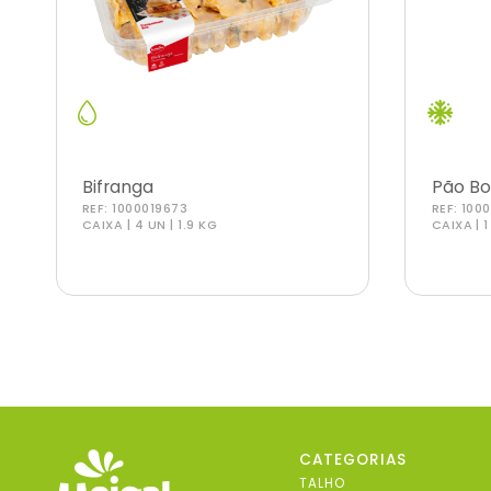
Bifranga
Pão Bo
REF:
1000019673
REF:
100
CAIXA | 4 UN | 1.9 KG
CAIXA | 1
CATEGORIAS
TALHO