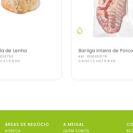
la de Lenha
Barriga Inteira de Porc
0020753
REF:
1000020178
 CX | 9.9 KG
CAIXA | 2 UN | 5.8 KG
ÁREAS DE NEGÓCIO
A MEIGAL
C
HORECA
QUEM SOMOS
RE