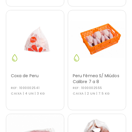
Coxa de Peru
Peru Fêmea S/ Miúdos
Calibre 7 a 8
REF:
1000002541
REF:
1000002555
CAIXA | 4 UN | 3 KG
CAIXA | 2 UN | 7.5 KG