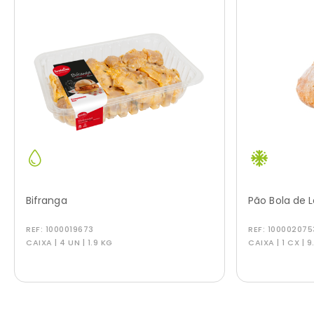
Bifranga
Pão Bola de 
REF:
1000019673
REF:
100002075
CAIXA | 4 UN | 1.9 KG
CAIXA | 1 CX | 9