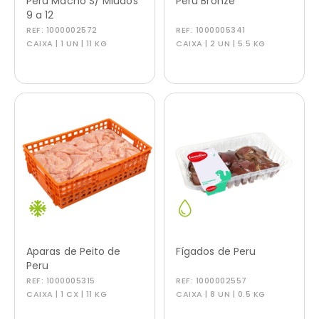
Peru Macho S/ Miúdos
Peru Bronze
9 a 12
REF:
1000002572
REF:
1000005341
CAIXA | 1 UN | 11 KG
CAIXA | 2 UN | 5.5 KG
Aparas de Peito de
Fígados de Peru
Peru
REF:
1000005315
REF:
1000002557
CAIXA | 1 CX | 11 KG
CAIXA | 8 UN | 0.5 KG