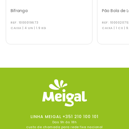
Bifranga
Pão Bola de 
REF:
1000019673
REF:
100002075
CAIXA | 4 UN | 1.9 KG
CAIXA | 1 CX | 9
LINHA MEIGAL
+351 210 100 101
Das 9h às 18h
custo de chamada para rede fixa nacional