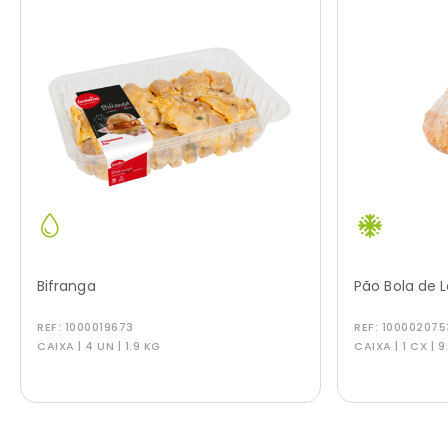
Bifranga
Pão Bola de 
REF:
1000019673
REF:
100002075
CAIXA | 4 UN | 1.9 KG
CAIXA | 1 CX | 9