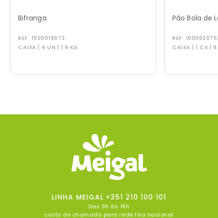
Bifranga
Pão Bola de 
REF:
1000019673
REF:
100002075
CAIXA | 4 UN | 1.9 KG
CAIXA | 1 CX | 9
LINHA MEIGAL
+351 210 100 101
Das 9h às 18h
custo de chamada para rede fixa nacional