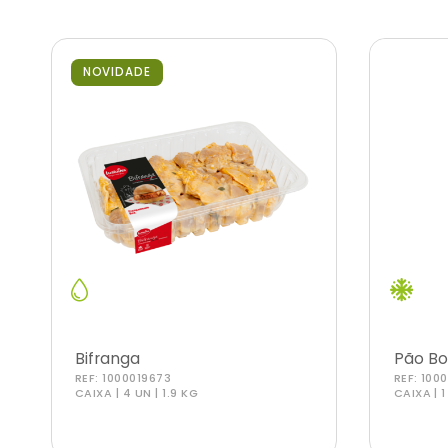
NOVIDADE
Bifranga
Pão Bo
REF:
1000019673
REF:
100
CAIXA | 4 UN | 1.9 KG
CAIXA | 1