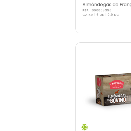
Almôndegas de Fran
REF:
1000005390
CAIXA | 6 UN | 0.9 KG