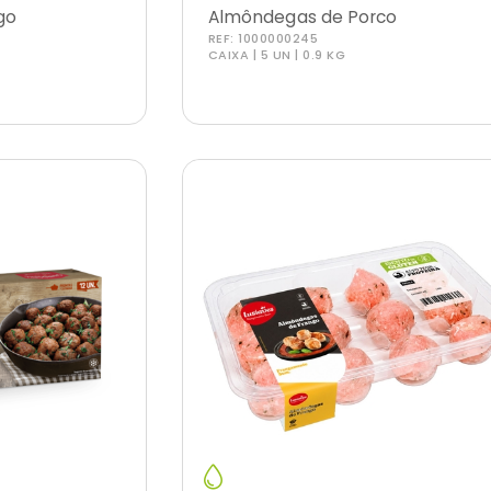
go
Almôndegas de Porco
REF:
1000000245
CAIXA | 5 UN | 0.9 KG