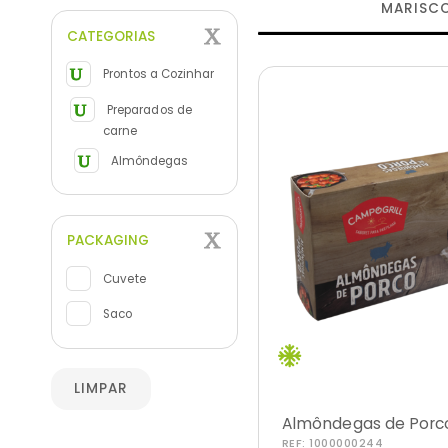
MARISC
CATEGORIAS
Prontos a Cozinhar
Preparados de
carne
Almôndegas
PACKAGING
Cuvete
Saco
LIMPAR
Almôndegas de Porc
REF:
1000000244