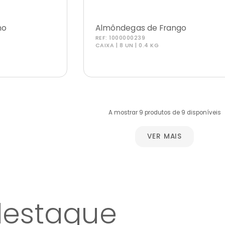
no
Almôndegas de Frango
REF:
1000000239
CAIXA | 8 UN | 0.4 KG
A mostrar 9 produtos de 9 disponíveis
VER MAIS
destaque