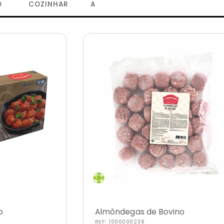
O
COZINHAR
A
o
Almôndegas de Bovino
REF:
1000000238