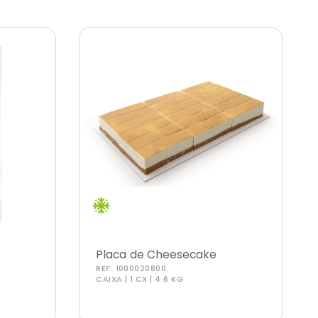
o
Placa de Cheesecake
REF:
1000020800
Caramelo Salgado
CAIXA | 1 CX | 4.6 KG