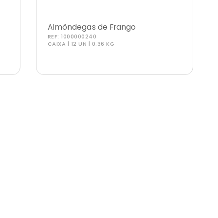
Almôndegas de Frango
REF:
1000000240
CAIXA | 12 UN | 0.36 KG