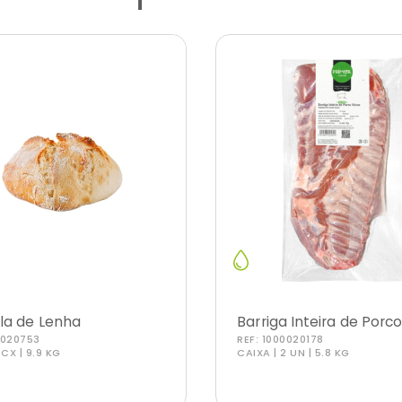
la de Lenha
Barriga Inteira de Porc
0020753
REF:
1000020178
 CX | 9.9 KG
CAIXA | 2 UN | 5.8 KG