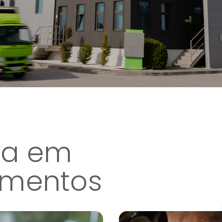
da em
gmentos