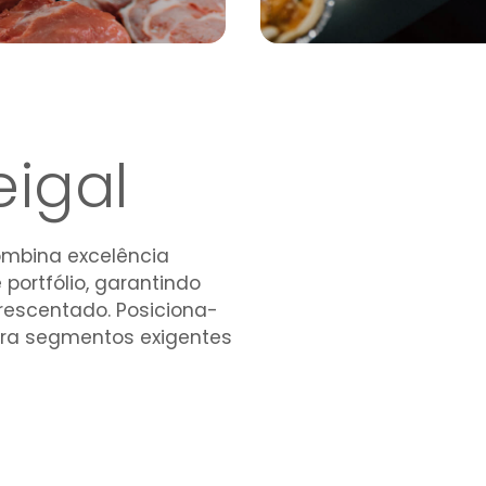
igal
ombina excelência
ortfólio, garantindo
rescentado. Posiciona-
para segmentos exigentes