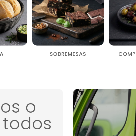
IA
SOBREMESAS
COMP
os o
 todos