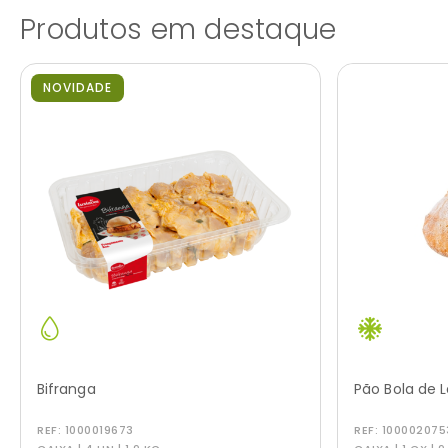
Produtos em destaque
NOVIDADE
Bifranga
Pão Bola de 
REF:
1000019673
REF:
100002075