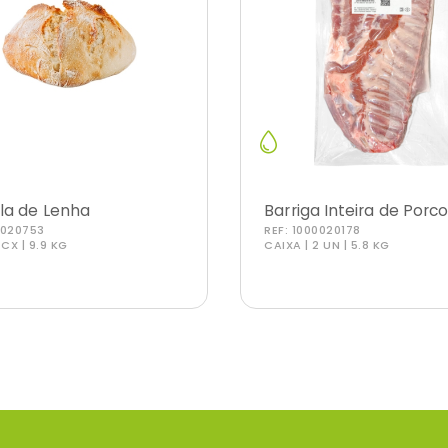
la de Lenha
Barriga Inteira de Porc
0020753
REF:
1000020178
 CX | 9.9 KG
CAIXA | 2 UN | 5.8 KG