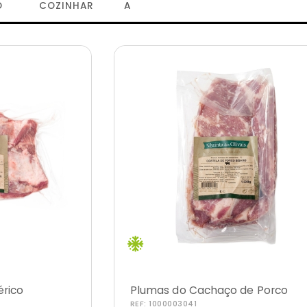
O
COZINHAR
A
érico
Plumas do Cachaço de Porco
REF:
1000003041
Ibérico