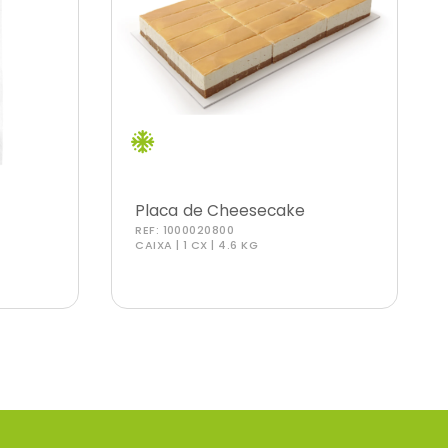
o
Placa de Cheesecake
REF:
1000020800
Caramelo Salgado
CAIXA | 1 CX | 4.6 KG