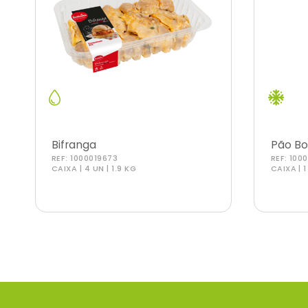
Bifranga
Pão Bo
REF:
1000019673
REF:
100
CAIXA | 4 UN | 1.9 KG
CAIXA | 1