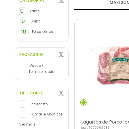
CATEGORIAS
MARISC
Talho
Suino
Porco Ibérico
PACKAGING
Vacuo /
Termoformado
TIPO CORTE
Entrecosto
Plumas e Abanicos
Lagartos de Porco Ib
Ver mais
REF:
1000003039