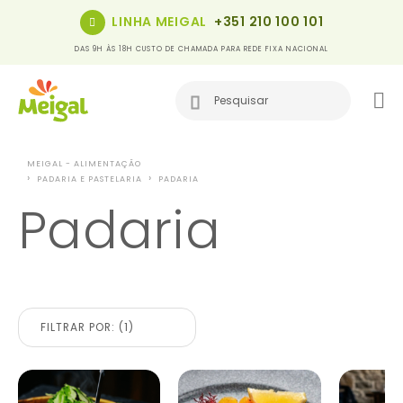
LINHA MEIGAL
+351 210 100 101
DAS 9H ÀS 18H CUSTO DE CHAMADA PARA REDE FIXA NACIONAL
MEIGAL - ALIMENTAÇÃO
PADARIA E PASTELARIA
PADARIA
Padaria
FILTRAR POR: (1)