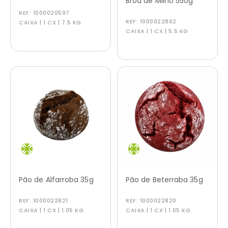
Broa de Milho 550g
REF:
1000020597
REF:
1000022862
CAIXA | 1 CX | 7.5 KG
CAIXA | 1 CX | 5.5 KG
Pão de Alfarroba 35g
Pão de Beterraba 35g
REF:
1000022821
REF:
1000022820
CAIXA | 1 CX | 1.05 KG
CAIXA | 1 CX | 1.05 KG