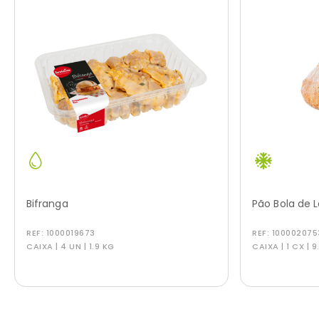
Bifranga
Pão Bola de 
REF:
1000019673
REF:
100002075
CAIXA | 4 UN | 1.9 KG
CAIXA | 1 CX | 9