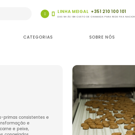
LINHA MEIGAL
+351 210 100 101
DAS 9H ÀS 18H CUSTO DE CHAMADA PARA REDE FIXA NACIO
CATEGORIAS
SOBRE NÓS
as-primas consistentes e
ransformação e
arne e peixe,
os congelados.