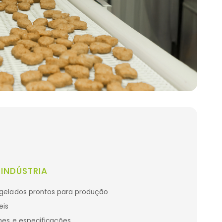
INDÚSTRIA
ngelados prontos para produção
eis
umes e especificações