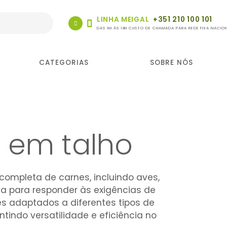
LINHA MEIGAL
+351 210 100 101
DAS 9H ÀS 18H CUSTO DE CHAMADA PARA REDE FIXA NACIO
CATEGORIAS
SOBRE NÓS
a em talho
completa de carnes, incluindo aves,
ada para responder às exigências de
tes adaptados a diferentes tipos de
indo versatilidade e eficiência no